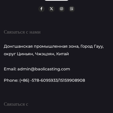
Связаться с нами
Донгшанская промышленная зона, Город Гауу,
округ Циньян, Чжэцзян, Китай
Email: admin@baolicasting.com
Phone: (+86) -578-6095933/15159908908
Связаться с